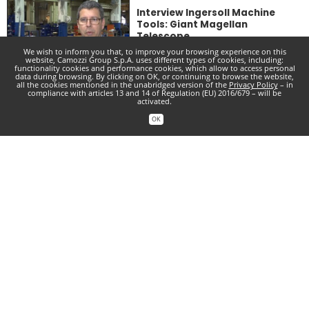
Interview Ingersoll Machine
Tools: Giant Magellan
Telescope
We wish to inform you that, to improve your browsing experience on this
2020年5月19日
website, Camozzi Group S.p.A. uses different types of cookies, including:
functionality cookies and performance cookies, which allow to access personal
data during browsing. By clicking on OK, or continuing to browse the website,
all the cookies mentioned in the unabridged version of the
Privacy Policy
– in
compliance with articles 13 and 14 of Regulation (EU) 2016/679 – will be
activated.
Scuderia Ferrari Mission
OK
Winnow and Italian Institute of
Technology present FI5
2020年5月13日
活动
慕尼黑上海电子生产设备展